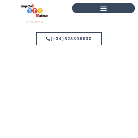
Diseño Web Seo
(+34)628305930